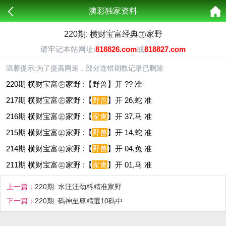
澳彩独家资料
220期: 横财宝富经典㊣家野
请牢记本站网址:
818826.com
或
818827.com
温馨提示:为了提高网速，部分连错期数记录已删除
220期 横财宝富㊣家野 :【野兽】开 ?? 准
217期 横财宝富㊣家野 :【
野兽
】开 26,蛇 准
216期 横财宝富㊣家野 :【
家禽
】开 37,马 准
215期 横财宝富㊣家野 :【
野兽
】开 14,蛇 准
214期 横财宝富㊣家野 :【
野兽
】开 04,兔 准
211期 横财宝富㊣家野 :【
家禽
】开 01,马 准
上一篇：
220期: 水汪汪劲料精准家野
下一篇：
220期: 碼神至尊精選10碼中