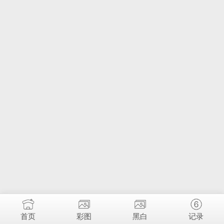
首页
彩图
黑白
记录