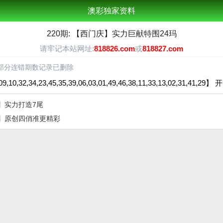
澳彩独家资料
220期: 【西门庆】实力巨献特围24玛
请牢记本站网址:
818826.com
或
818827.com
部分连错期数记录已删除
9,10,32,34,23,45,35,39,06,03,01,49,46,38,11,33,13,02,31,41,29】 
庆】实力打造7尾
门庆】原创四俏准更精彩