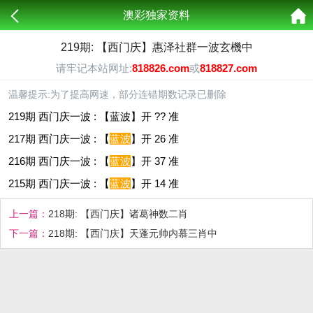
澳彩独家资料
219期: 【西门庆】惠泽社群一波玄機中
请牢记本站网址:
818826.com
或
818827.com
温馨提示:为了提高网速，部分连错期数记录已删除
219期 西门庆一波 : 【蓝波】开 ?? 准
217期 西门庆一波 : 【
蓝波
】开 26 准
216期 西门庆一波 : 【
蓝波
】开 37 准
215期 西门庆一波 : 【
蓝波
】开 14 准
上一篇：
218期: 【西门庆】诸葛神数二肖
下一篇：
218期: 【西门庆】天蓬元帅内慕三肖中