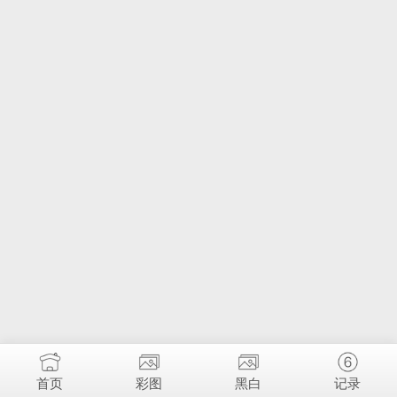
首页
彩图
黑白
记录