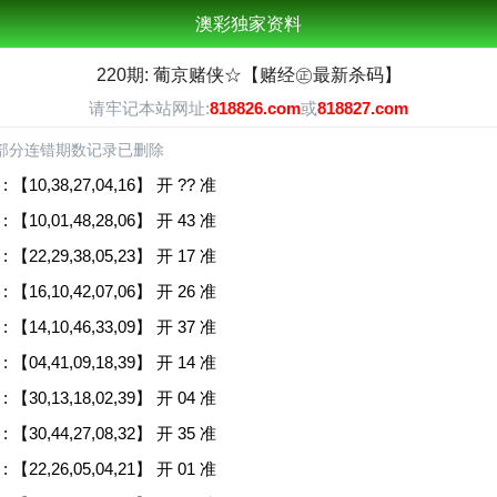
澳彩独家资料
220期: 葡京赌侠☆【赌经㊣最新杀码】
请牢记本站网址:
818826.com
或
818827.com
部分连错期数记录已删除
10,38,27,04,16】 开 ?? 准
10,01,48,28,06】 开 43 准
22,29,38,05,23】 开 17 准
16,10,42,07,06】 开 26 准
14,10,46,33,09】 开 37 准
04,41,09,18,39】 开 14 准
30,13,18,02,39】 开 04 准
30,44,27,08,32】 开 35 准
22,26,05,04,21】 开 01 准