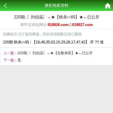
澳彩独家资料
220期: 〖刘伯温〗→★【铁杀㈩码】★←已公开
请牢记本站网址:
818826.com
或
818827.com
温馨提示:为了提高网速，部分连错期数记录已删除
220期 铁杀㈩码 : 【16,48,35,02,15,29,28,17,47,42】 开 ?? 准
上一篇：
220期: 〖刘伯温〗→★【合数单双】★←已公开
下一篇：
无