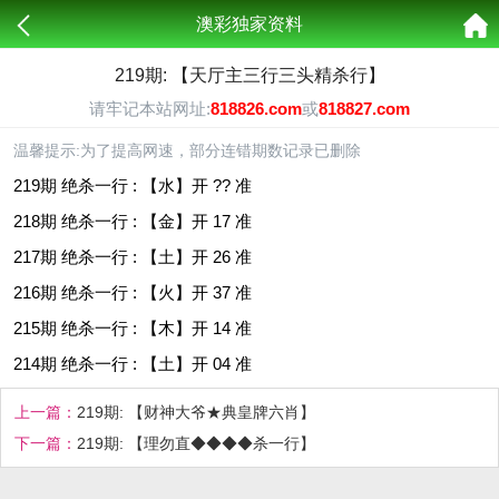
澳彩独家资料
219期: 【天厅主三行三头精杀行】
请牢记本站网址:
818826.com
或
818827.com
温馨提示:为了提高网速，部分连错期数记录已删除
219期 绝杀一行 : 【水】开 ?? 准
218期 绝杀一行 : 【金】开 17 准
217期 绝杀一行 : 【土】开 26 准
216期 绝杀一行 : 【火】开 37 准
215期 绝杀一行 : 【木】开 14 准
214期 绝杀一行 : 【土】开 04 准
上一篇：
219期: 【财神大爷★典皇牌六肖】
下一篇：
219期: 【理勿直◆◆◆◆杀一行】