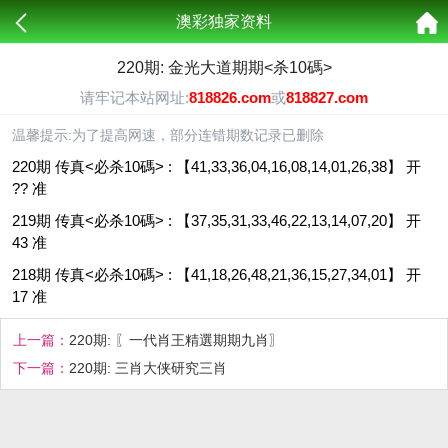
澳彩独家资料
220期: 金光大道期期<杀10碼>
请牢记本站网址:
818826.com
或
818827.com
温馨提示:为了提高网速，部分连错期数记录已删除
220期 传真<必杀10碼> : 【41,33,36,04,16,08,14,01,26,38】 开
?? 准
219期 传真<必杀10碼> : 【37,35,31,33,46,22,13,14,07,20】 开
43 准
218期 传真<必杀10碼> : 【41,18,26,48,21,36,15,27,34,01】 开
17 准
上一篇：
220期: 〖一代肖王精選期期九肖〗
下一篇：
220期: 三肖大侠研究三肖