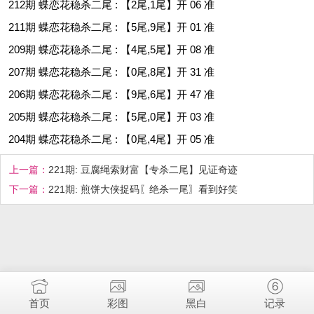
212期 蝶恋花稳杀二尾 : 【2尾,1尾】开 06 准
211期 蝶恋花稳杀二尾 : 【5尾,9尾】开 01 准
209期 蝶恋花稳杀二尾 : 【4尾,5尾】开 08 准
207期 蝶恋花稳杀二尾 : 【0尾,8尾】开 31 准
206期 蝶恋花稳杀二尾 : 【9尾,6尾】开 47 准
205期 蝶恋花稳杀二尾 : 【5尾,0尾】开 03 准
204期 蝶恋花稳杀二尾 : 【0尾,4尾】开 05 准
上一篇：
221期: 豆腐绳索财富【专杀二尾】见证奇迹
下一篇：
221期: 煎饼大侠捉码〖绝杀一尾〗看到好笑
首页
彩图
黑白
记录