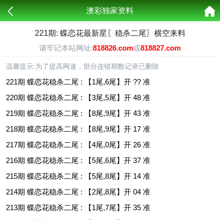
澳彩独家资料
221期: 蝶恋花最新星〖稳杀二尾〗横空来料
请牢记本站网址:
818826.com
或
818827.com
温馨提示:为了提高网速，部分连错期数记录已删除
221期 蝶恋花稳杀二尾 : 【1尾,6尾】开 ?? 准
220期 蝶恋花稳杀二尾 : 【3尾,5尾】开 48 准
219期 蝶恋花稳杀二尾 : 【8尾,9尾】开 43 准
218期 蝶恋花稳杀二尾 : 【8尾,9尾】开 17 准
217期 蝶恋花稳杀二尾 : 【4尾,0尾】开 26 准
216期 蝶恋花稳杀二尾 : 【5尾,6尾】开 37 准
215期 蝶恋花稳杀二尾 : 【5尾,8尾】开 14 准
214期 蝶恋花稳杀二尾 : 【2尾,8尾】开 04 准
213期 蝶恋花稳杀二尾 : 【1尾,7尾】开 35 准