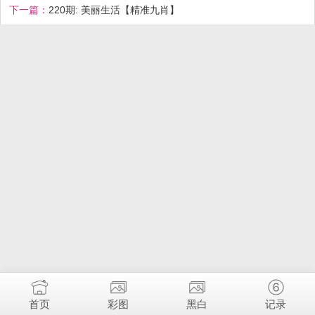
下一篇：
220期: 美丽生活【精准九肖】
首页
彩图
黑白
记录