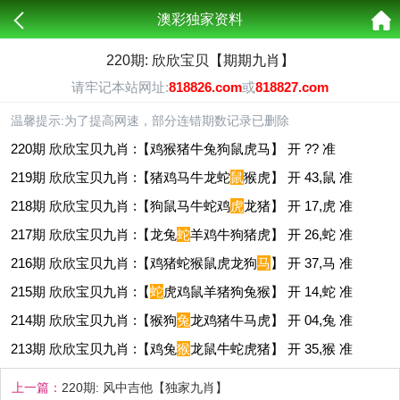
澳彩独家资料
220期: 欣欣宝贝【期期九肖】
请牢记本站网址:
818826.com
或
818827.com
温馨提示:为了提高网速，部分连错期数记录已删除
220期 欣欣宝贝九肖 :【鸡猴猪牛兔狗鼠虎马】 开 ?? 准
219期 欣欣宝贝九肖 :【猪鸡马牛龙蛇
鼠
猴虎】 开 43,鼠 准
218期 欣欣宝贝九肖 :【狗鼠马牛蛇鸡
虎
龙猪】 开 17,虎 准
217期 欣欣宝贝九肖 :【龙兔
蛇
羊鸡牛狗猪虎】 开 26,蛇 准
216期 欣欣宝贝九肖 :【鸡猪蛇猴鼠虎龙狗
马
】 开 37,马 准
215期 欣欣宝贝九肖 :【
蛇
虎鸡鼠羊猪狗兔猴】 开 14,蛇 准
214期 欣欣宝贝九肖 :【猴狗
兔
龙鸡猪牛马虎】 开 04,兔 准
213期 欣欣宝贝九肖 :【鸡兔
猴
龙鼠牛蛇虎猪】 开 35,猴 准
上一篇：
220期: 风中吉他【独家九肖】