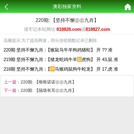
澳彩独家资料
220期: 【坚持不懈㊣㊣九肖】
请牢记本站网址:
818826.com
或
818827.com
温馨提示:为了提高网速，部分连错期数记录已删除
220期 坚持不懈九肖 :【猴鼠马牛羊狗鸡猪蛇】 开 ?? 准
219期 坚持不懈九肖 :【猪龙蛇鸡牛羊
鼠
虎狗】 开 43,鼠 准
218期 坚持不懈九肖 :【
虎
马猴鸡鼠狗牛蛇龙】 开 17,虎 准
上一篇：
220期: 【唯唯诺诺㊣㊣九肖】
下一篇：
220期: 【隔墙有耳㊣㊣九肖】